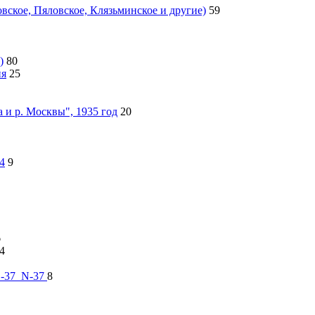
ское, Пяловское, Клязьминское и другие)
59
)
80
ия
25
 и р. Москвы", 1935 год
20
4
9
6
4
 О-37_N-37
8