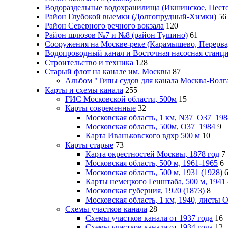
Водораздельные водохранилища (Икшинское, Пестов
Район Глубокой выемки (Долгопрудный-Химки)
56
Район Северного речного вокзала
120
Район шлюзов №7 и №8 (район Тушино)
61
Сооружения на Москве-реке (Карамышево, Перерва
Водопроводный канал и Восточная насосная станц
Строительство и техника
128
Старый флот на канале им. Москвы
87
Альбом "Типы судов для канала Москва-Волга
Карты и схемы канала
255
ГИС Московcкой области, 500м
15
Карты современные
32
Московская область, 1 км, N37_O37_198
Московская область, 500м, О37_1984
9
Карта Иваньковского вдхр 500 м
10
Карты старые
73
Карта окрестностей Москвы, 1878 год
7
Московская область, 500 м, 1961-1965
6
Московская область, 500 м, 1931 (1928)
Карты немецкого Генштаба, 500 м, 1941
Московская губерния, 1920 (1873)
8
Московская область, 1 км, 1940, листы
Схемы участков канала
28
Схемы участков канала от 1937 года
16
Схемы участков канала от 1934 года
12