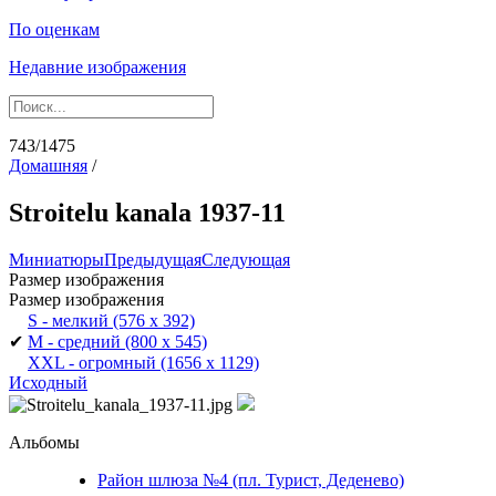
По оценкам
Недавние изображения
743/1475
Домашняя
/
Stroitelu kanala 1937-11
Миниатюры
Предыдущая
Следующая
Размер изображения
Размер изображения
S - мелкий
(576 x 392)
✔
M - средний
(800 x 545)
XXL - огромный
(1656 x 1129)
Исходный
Альбомы
Район шлюза №4 (пл. Турист, Деденево)