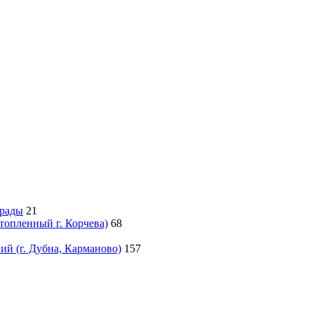
грады
21
атопленный г. Корчева)
68
й (г. Дубна, Карманово)
157