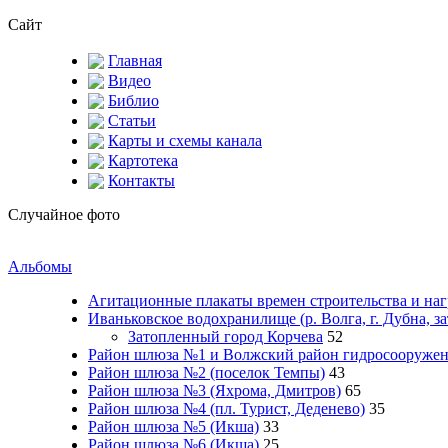
Сайт
Главная
Видео
Библио
Статьи
Карты и схемы канала
Картотека
Контакты
Случайное фото
Альбомы
Агитационные плакаты времен строительства и на
Иваньковское водохранилище (р. Волга, г. Дубна, з
Затопленный город Корчева
52
Район шлюза №1 и Волжский район гидросооружени
Район шлюза №2 (поселок Темпы)
43
Район шлюза №3 (Яхрома, Дмитров)
65
Район шлюза №4 (пл. Турист, Деденево)
35
Район шлюза №5 (Икша)
33
Район шлюза №6 (Икша)
25