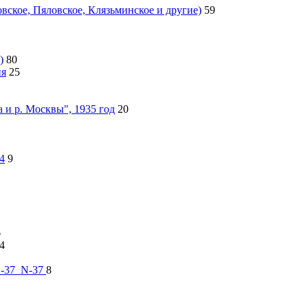
ское, Пяловское, Клязьминское и другие)
59
)
80
ия
25
 и р. Москвы", 1935 год
20
4
9
6
4
 О-37_N-37
8