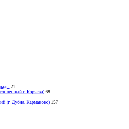
грады
21
атопленный г. Корчева)
68
й (г. Дубна, Карманово)
157