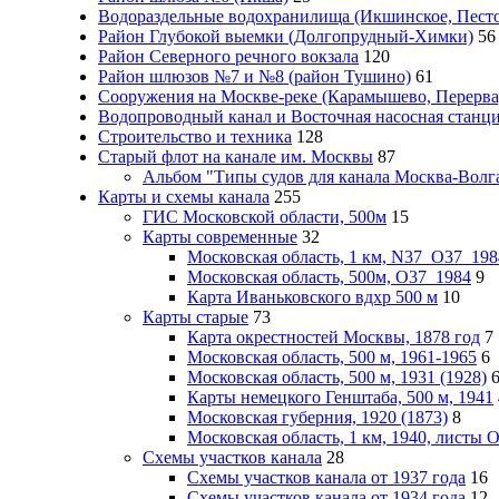
Водораздельные водохранилища (Икшинское, Пестов
Район Глубокой выемки (Долгопрудный-Химки)
56
Район Северного речного вокзала
120
Район шлюзов №7 и №8 (район Тушино)
61
Сооружения на Москве-реке (Карамышево, Перерва
Водопроводный канал и Восточная насосная станц
Строительство и техника
128
Старый флот на канале им. Москвы
87
Альбом "Типы судов для канала Москва-Волга
Карты и схемы канала
255
ГИС Московcкой области, 500м
15
Карты современные
32
Московская область, 1 км, N37_O37_198
Московская область, 500м, О37_1984
9
Карта Иваньковского вдхр 500 м
10
Карты старые
73
Карта окрестностей Москвы, 1878 год
7
Московская область, 500 м, 1961-1965
6
Московская область, 500 м, 1931 (1928)
Карты немецкого Генштаба, 500 м, 1941
Московская губерния, 1920 (1873)
8
Московская область, 1 км, 1940, листы
Схемы участков канала
28
Схемы участков канала от 1937 года
16
Схемы участков канала от 1934 года
12