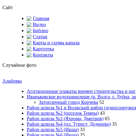
Сайт
Главная
Видео
Библио
Статьи
Карты и схемы канала
Картотека
Контакты
Случайное фото
Альбомы
Агитационные плакаты времен строительства и на
Иваньковское водохранилище (р. Волга, г. Дубна, з
Затопленный город Корчева
52
Район шлюза №1 и Волжский район гидросооружени
Район шлюза №2 (поселок Темпы)
43
Район шлюза №3 (Яхрома, Дмитров)
65
Район шлюза №4 (пл. Турист, Деденево)
35
Район шлюза №5 (Икша)
33
Район шлюза №6 (Икша)
25