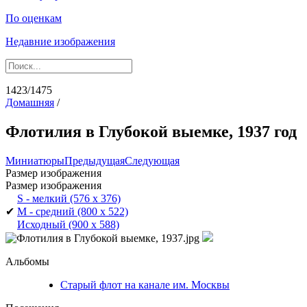
По оценкам
Недавние изображения
1423/1475
Домашняя
/
Флотилия в Глубокой выемке, 1937 год
Миниатюры
Предыдущая
Следующая
Размер изображения
Размер изображения
S - мелкий
(576 x 376)
✔
M - средний
(800 x 522)
Исходный
(900 x 588)
Альбомы
Старый флот на канале им. Москвы