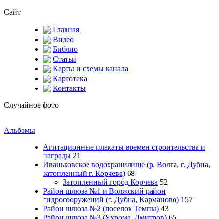
Сайт
Главная
Видео
Библио
Статьи
Карты и схемы канала
Картотека
Контакты
Случайное фото
Альбомы
Агитационные плакаты времен строительства и
награды
21
Иваньковское водохранилище (р. Волга, г. Дубна,
затопленный г. Корчева)
68
Затопленный город Корчева
52
Район шлюза №1 и Волжский район
гидросооружений (г. Дубна, Карманово)
157
Район шлюза №2 (поселок Темпы)
43
Район шлюза №3 (Яхрома, Дмитров)
65