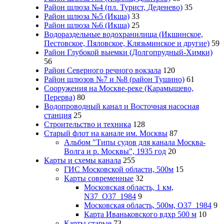
Район шлюза №4 (пл. Турист, Деденево)
35
Район шлюза №5 (Икша)
33
Район шлюза №6 (Икша)
25
Водораздельные водохранилища (Икшинское,
Пестовское, Пяловское, Клязьминское и другие)
59
Район Глубокой выемки (Долгопрудный-Химки)
56
Район Северного речного вокзала
120
Район шлюзов №7 и №8 (район Тушино)
61
Сооружения на Москве-реке (Карамышево,
Перерва)
80
Водопроводный канал и Восточная насосная
станция
25
Строительство и техника
128
Старый флот на канале им. Москвы
87
Альбом "Типы судов для канала Москва-
Волга и р. Москвы", 1935 год
20
Карты и схемы канала
255
ГИС Московcкой области, 500м
15
Карты современные
32
Московская область, 1 км,
N37_O37_1984
9
Московская область, 500м, О37_1984
9
Карта Иваньковского вдхр 500 м
10
Карты старые
73