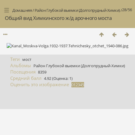
28/56
Домашняя
/
Район Глубокой выемки (Долгопрудный-Химки)
/
Общий вид Химкинского ж/д арочного моста
Теги
мост
Альбомы
Район Глубокой выемки (Долгопрудный-Химки)
Посещения
8359
Средний балл
4.92
(Оценка: 1)
Оценить это изображение