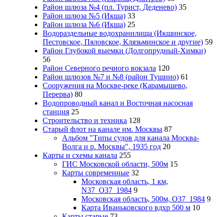
Район шлюза №4 (пл. Турист, Деденево)
35
Район шлюза №5 (Икша)
33
Район шлюза №6 (Икша)
25
Водораздельные водохранилища (Икшинское,
Пестовское, Пяловское, Клязьминское и другие)
59
Район Глубокой выемки (Долгопрудный-Химки)
56
Район Северного речного вокзала
120
Район шлюзов №7 и №8 (район Тушино)
61
Сооружения на Москве-реке (Карамышево,
Перерва)
80
Водопроводный канал и Восточная насосная
станция
25
Строительство и техника
128
Старый флот на канале им. Москвы
87
Альбом "Типы судов для канала Москва-
Волга и р. Москвы", 1935 год
20
Карты и схемы канала
255
ГИС Московcкой области, 500м
15
Карты современные
32
Московская область, 1 км,
N37_O37_1984
9
Московская область, 500м, О37_1984
9
Карта Иваньковского вдхр 500 м
10
Карты старые
73