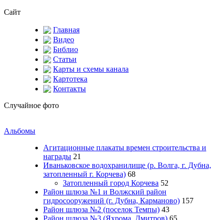
Сайт
Главная
Видео
Библио
Статьи
Карты и схемы канала
Картотека
Контакты
Случайное фото
Альбомы
Агитационные плакаты времен строительства и
награды
21
Иваньковское водохранилище (р. Волга, г. Дубна,
затопленный г. Корчева)
68
Затопленный город Корчева
52
Район шлюза №1 и Волжский район
гидросооружений (г. Дубна, Карманово)
157
Район шлюза №2 (поселок Темпы)
43
Район шлюза №3 (Яхрома, Дмитров)
65