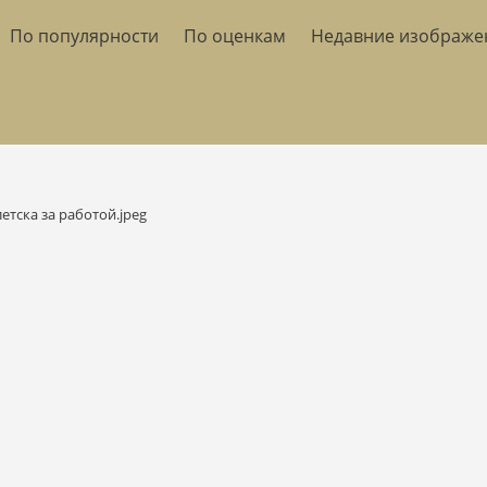
По популярности
По оценкам
Недавние изображе