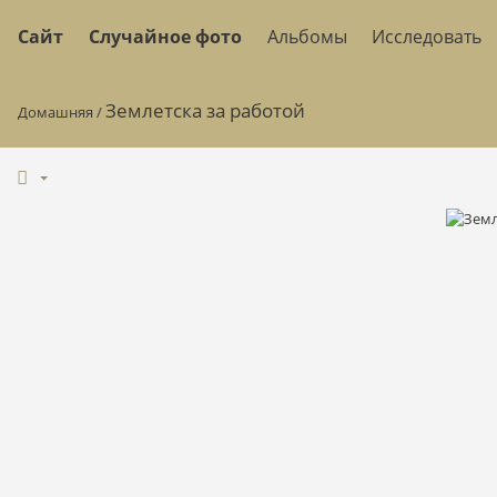
Сайт
Случайное фото
Альбомы
Исследовать
Землетска за работой
Домашняя
/