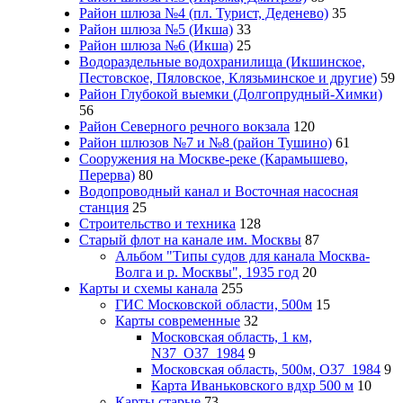
Район шлюза №4 (пл. Турист, Деденево)
35
Район шлюза №5 (Икша)
33
Район шлюза №6 (Икша)
25
Водораздельные водохранилища (Икшинское,
Пестовское, Пяловское, Клязьминское и другие)
59
Район Глубокой выемки (Долгопрудный-Химки)
56
Район Северного речного вокзала
120
Район шлюзов №7 и №8 (район Тушино)
61
Сооружения на Москве-реке (Карамышево,
Перерва)
80
Водопроводный канал и Восточная насосная
станция
25
Строительство и техника
128
Старый флот на канале им. Москвы
87
Альбом "Типы судов для канала Москва-
Волга и р. Москвы", 1935 год
20
Карты и схемы канала
255
ГИС Московcкой области, 500м
15
Карты современные
32
Московская область, 1 км,
N37_O37_1984
9
Московская область, 500м, О37_1984
9
Карта Иваньковского вдхр 500 м
10
Карты старые
73