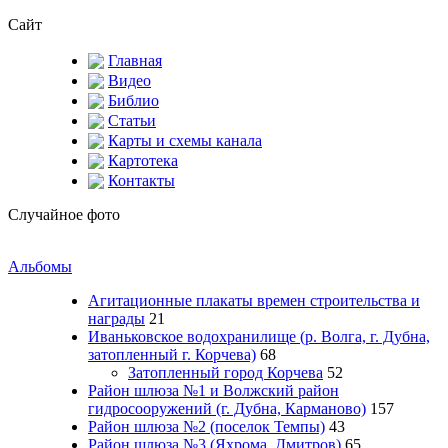
Сайт
Главная
Видео
Библио
Статьи
Карты и схемы канала
Картотека
Контакты
Случайное фото
Альбомы
Агитационные плакаты времен строительства и
награды
21
Иваньковское водохранилище (р. Волга, г. Дубна,
затопленный г. Корчева)
68
Затопленный город Корчева
52
Район шлюза №1 и Волжский район
гидросооружений (г. Дубна, Карманово)
157
Район шлюза №2 (поселок Темпы)
43
Район шлюза №3 (Яхрома, Дмитров)
65