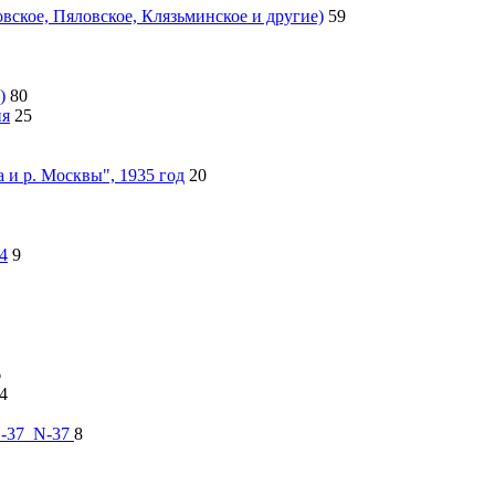
ское, Пяловское, Клязьминское и другие)
59
)
80
ия
25
 и р. Москвы", 1935 год
20
4
9
6
4
 О-37_N-37
8