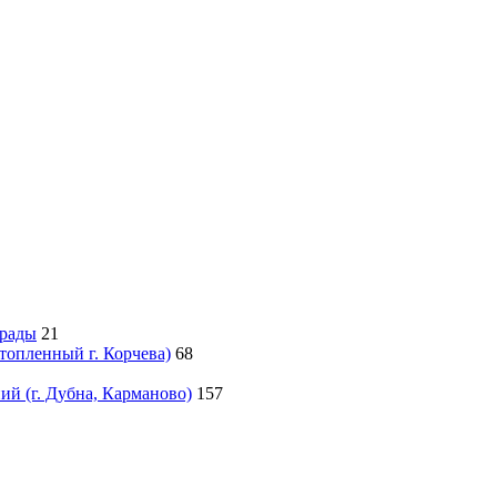
грады
21
атопленный г. Корчева)
68
й (г. Дубна, Карманово)
157