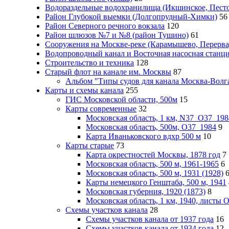
Водораздельные водохранилища (Икшинское, Пестов
Район Глубокой выемки (Долгопрудный-Химки)
56
Район Северного речного вокзала
120
Район шлюзов №7 и №8 (район Тушино)
61
Сооружения на Москве-реке (Карамышево, Перерва
Водопроводный канал и Восточная насосная станц
Строительство и техника
128
Старый флот на канале им. Москвы
87
Альбом "Типы судов для канала Москва-Волга
Карты и схемы канала
255
ГИС Московcкой области, 500м
15
Карты современные
32
Московская область, 1 км, N37_O37_198
Московская область, 500м, О37_1984
9
Карта Иваньковского вдхр 500 м
10
Карты старые
73
Карта окрестностей Москвы, 1878 год
7
Московская область, 500 м, 1961-1965
6
Московская область, 500 м, 1931 (1928)
Карты немецкого Генштаба, 500 м, 1941
Московская губерния, 1920 (1873)
8
Московская область, 1 км, 1940, листы
Схемы участков канала
28
Схемы участков канала от 1937 года
16
Схемы участков канала от 1934 года
12