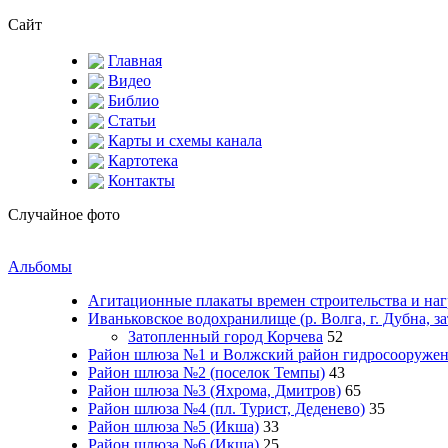
Сайт
Главная
Видео
Библио
Статьи
Карты и схемы канала
Картотека
Контакты
Случайное фото
Альбомы
Агитационные плакаты времен строительства и на
Иваньковское водохранилище (р. Волга, г. Дубна, з
Затопленный город Корчева
52
Район шлюза №1 и Волжский район гидросооружени
Район шлюза №2 (поселок Темпы)
43
Район шлюза №3 (Яхрома, Дмитров)
65
Район шлюза №4 (пл. Турист, Деденево)
35
Район шлюза №5 (Икша)
33
Район шлюза №6 (Икша)
25