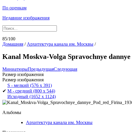
По оценкам
Недавние изображения
85/100
Домашняя
/
Архитектура канала им. Москвы
/
Kanal Moskva-Volga Spravochnye dannye 
Миниатюры
Предыдущая
Следующая
Размер изображения
Размер изображения
S - мелкий
(576 x 391)
✔
M - средний
(800 x 544)
Исходный
(1652 x 1124)
Альбомы
Архитектура канала им. Москвы