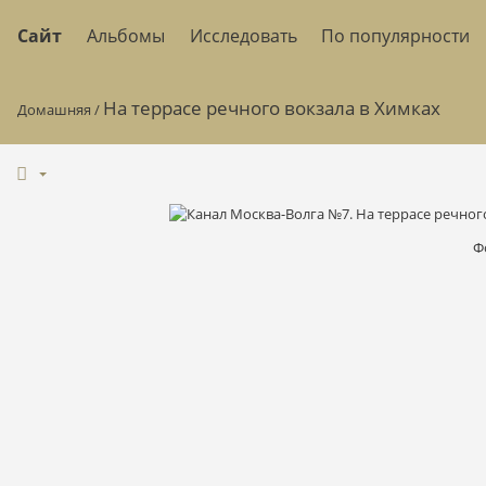
Сайт
Альбомы
Исследовать
По популярности
На террасе речного вокзала в Химках
Домашняя
/
Ф