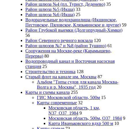
Район шлюза №4 (пл. Турист, Деденево)
35
Район шлюза №5 (Икша)
33
Район шлюза №6 (Икша)
25
Водораздельные водохранилища (Икшинское,
Пестовское, Пяловское, Клязьминское и другие)
59
Район Глубокой выемки (Долгопрудный-Химки)
56
Район Северного речного вокзала
120
Район шлюзов №7 и №8 (район Тушино)
61
Сооружения на Москве-реке (Карамышево,
Перерва)
80
Водопроводный канал и Восточная насосная
станция
25
Строительство и техника
128
Старый флот на канале им. Москвы
87
Альбом "Типы судов для канала Москва-
Волга и р. Москвы", 1935 год
20
Карты и схемы канала
255
ГИС Московcкой области, 500м
15
Карты современные
32
Московская область, 1 км,
N37_O37_1984
9
Московская область, 500м, О37_1984
9
Карта Иваньковского вдхр 500 м
10
Карты старые
73