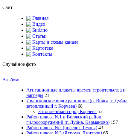
Сайт
Главная
Видео
Библио
Статьи
Карты и схемы канала
Картотека
Контакты
Случайное фото
Альбомы
Агитационные плакаты времен строительства и
награды
21
Иваньковское водохранилище (р. Волга, г. Дубна,
затопленный г. Корчева)
68
Затопленный город Корчева
52
Район шлюза №1 и Волжский район
гидросооружений (г. Дубна, Карманово)
157
Район шлюза №2 (поселок Темпы)
43
Район шлюза №3 (Яхрома, Дмитров)
65